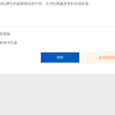
度错排)网孔的疏密情况也不同。让冲孔网越发受到市场欢迎。
防滑板
装饰冲孔板
询价
添加到询