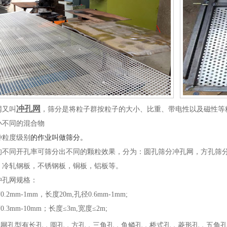
冲孔网
网又叫
，
筛分是将粒子群按粒子的大小、比重、带电性以及磁性等
小不同的混合物
种粒度级别
的作业叫做筛分。
的不同开孔率可筛分出不同的颗粒效果，分为：圆孔筛分冲孔网，方孔筛
：冷轧钢板，不锈钢板，铜板，铝板等。
冲孔网规格：
.2mm-1mm，长度20m,孔径0.6mm-1mm;
0.3mm-10mm；长度≤3m,宽度≤2m;
孔网孔型有
长孔，圆孔，方孔，三角孔，鱼鳞孔，桥式孔，菱形孔，五角