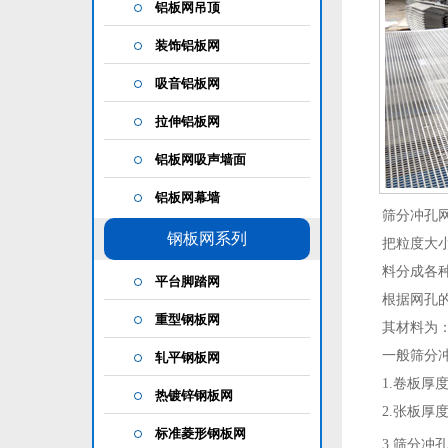
铝板网吊顶
装饰铝板网
吸音铝板网
拉伸铝板网
铝板网吸声墙面
铝板网幕墙
筛分冲孔
钢板网系列
把粒度大
料分成各
平台脚踏网
根据网孔
重型钢板网
其材料为
一般筛分
轧平钢板网
1.卷板厚度0
热镀锌钢板网
2.张板厚度
标准菱形钢板网
3.筛分冲