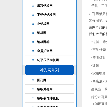
吊顶钢板网
子孔、工
冲孔网板又
不锈钢钢板网
装饰图案。
小钢板网
筛网产品的
钢板网
我们产品的
钢板网卷
•过滤、筛
•声学外壳
金属扩张网
•照明灯具
轧平压平钢板网
•建筑
冲孔网系列
•家用电器
圆孔网
•商店展示
铝板冲孔网
建筑业，
筛分冲孔
铝板装饰冲孔板
（90度直