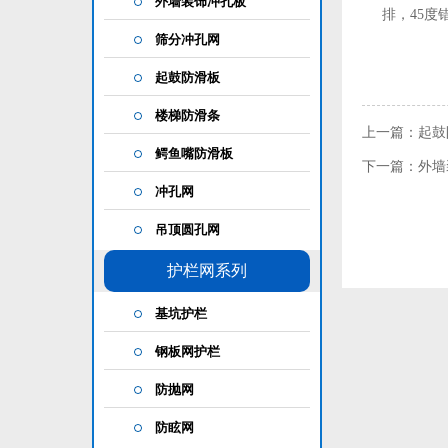
外墙装饰冲孔板
排，45
筛分冲孔网
起鼓防滑板
楼梯防滑条
上一篇：起鼓
鳄鱼嘴防滑板
下一篇：外墙
冲孔网
吊顶圆孔网
护栏网系列
基坑护栏
钢板网护栏
防抛网
防眩网