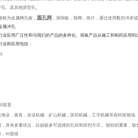
字孔、及其他异型孔。
圆孔网
被称为金属网孔板，
，洞洞板，筛网，筛片，通过使用数控冲床或
金属冲孔
行业应用广泛性和与我们的产品的多样化。筛板产品从施工和制药应用到
行业和应用包括：
分
和装置
装饰业，家具，农业机械，矿山机械，医药机械，工字机械等高科技领域
网，具有多重优点，比如较多可选择的孔径和排列方式， 较轻的重量，较
排，60度错