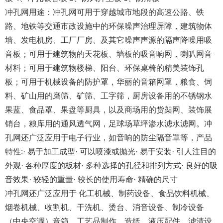
冲孔网用途：冲孔网可用于穿越城市地段的高速公路、铁
路、地铁等交通市政设施中的环保噪声治理屏障，建筑物体
墙、发电机房、工厂厂房、及其它噪声声源的隔声降噪用吸
音板；可用于建筑物的天花板、墙板的吸音响网，喇叭网音
材料；可用于建筑物楼梯、阳台、环保桌椅的精美装饰孔
板；可用于机械设备的防护罩，华丽的音箱网罩，粮食、饲
料、矿山用的磨筛、矿筛、工字筛，厨房设备用的不锈钢水
果蓝、食品罩、果盘等厨具，以及商场用的货架网、装饰展
销台，粮库用的通风透气网，足球场草坪渗水滤水滤网。冲
孔网还广泛应用于电子行业，如音响的防尘隔音罩等，产品
特性:· 易于加工成型· 可以喷漆或抛光· 易于安装· 引人注目的
外观· 各种厚度的板材· 多种选择的孔径和排列方式· 良好的吸
音效果· 较轻的重量· 较长的使用寿命· 精确的尺寸
冲孔网还广泛应用于 化工机械、制药设备、食品饮料机械、
烟卷机械、收割机、干洗机、烫台、消音设备、制冷设备
（中央空调）音箱、工艺品制作、造纸、液压配件、滤清设